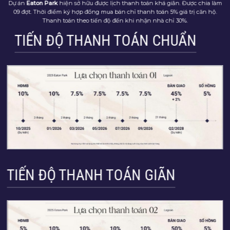
Dự án
Eaton Park
hiện sở hữu được lịch thanh toán khá giãn. Được chia làm
09 đợt. Thời điểm ký hợp đồng mua bán chỉ thanh toán 5% giá trị căn hộ.
Thanh toán theo tiến độ đến khi nhận nhà chỉ 30%.
TIẾN ĐỘ THANH TOÁN CHUẨN
TIẾN ĐỘ THANH TOÁN GIÃN