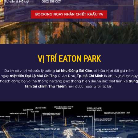
Tư vấn & Hỗ trợ
0902 396 007
BOOKING NGAY NHẬN CHIẾT KHẤU 1%
VỊ TRÍ EATON PARK
Dự án có vị trí hết sức lý tưởng
tại khu Đông Sài Gòn
, sở hữu vị trí đắt giá nằm
ngay
mặt tiền Đại Lộ Mai Chí Thọ
, P. An Phú,
Tp. Hồ Chí Minh
là khu vực được quy
hoạch đồng bộ với hệ thống hạ tầng giao thông hiện đại, và đặc biệt liền kề
trung
tâm tài chính Thủ Thiêm
nên được hưởng lợi rất lớn.