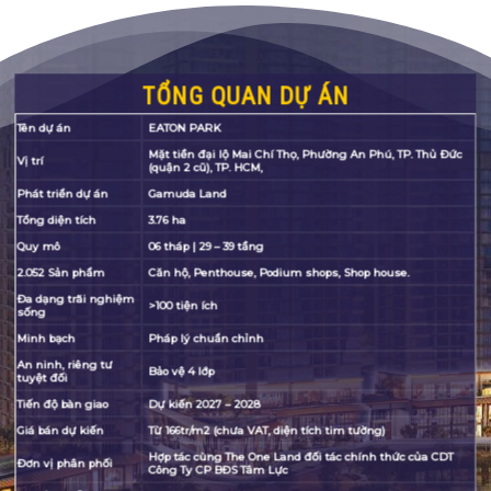
TỔNG QUAN DỰ ÁN
Tên dự án
EATON PARK
Mặt tiền đại lộ Mai Chí Thọ, Phường An Phú, TP. Thủ Đức
Vị trí
(quận 2 cũ), TP. HCM,
Phát triển dự án
Gamuda Land
Tổng diện tích
3.76 ha
Quy mô
06 tháp | 29 – 39 tầng
2.052 Sản phẩm
Căn hộ, Penthouse, Podium shops, Shop house.
Đa dạng trãi nghiệm
>100 tiện ích
sống
Minh bạch
Pháp lý chuẩn chỉnh
An ninh, riêng tư
Bảo vệ 4 lớp
tuyệt đối
Tiến độ bàn giao
Dự kiến 2027 – 2028
Giá bán dự kiến
Từ 166tr/m2 (chưa VAT, diện tích tim tường)
Hợp tác cùng The One Land đối tác chính thức của CDT
Đơn vị phân phối
Công Ty CP BĐS Tâm Lực