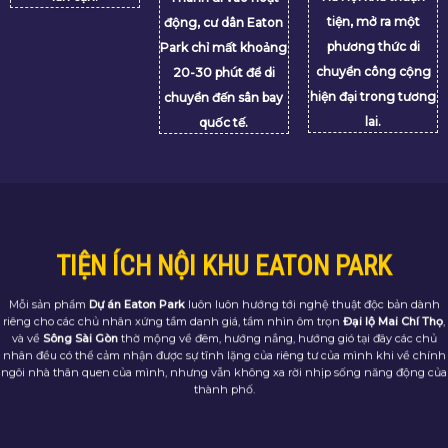
lân cận.
Hà Nội khá thuận
Thành đi vào hoạt
tiện, mở ra một
động, cư dân Eaton
phương thức di
Park chỉ mất khoảng
chuyển công cộng
20-30 phút để di
hiện đại trong tương
chuyển đến sân bay
lai.
quốc tế.
TIỆN ÍCH NỘI KHU EATON PARK
Mỗi sản phẩm
Dự án Eaton Park
luôn luôn hướng tới nghệ thuật độc bản dành
riêng cho các chủ nhân xứng tầm danh giá, tầm nhìn ôm trọn
Đại lộ Mai Chí Thọ
,
và về
Sông Sài Gòn
thờ mộng về đêm, hướng nắng, hướng gió tại đây các chủ
nhân đều có thể cảm nhận được sự tĩnh lặng của riêng tư của mình khi về chính
ngôi nhà thân quen của mình, nhưng vẫn không xa rời nhịp sống năng động của
thành phố.