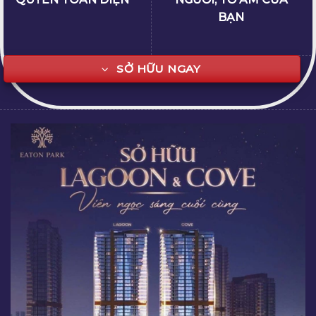
QUYỀN TOÀN DIỆN
NGƯỜI, TỔ ẤM CỦA
BẠN
SỞ HỮU NGAY