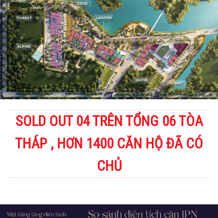
SOLD OUT 04 TRÊN TỔNG 06 TÒA
THÁP , HƠN 1400 CĂN HỘ ĐÃ CÓ
CHỦ