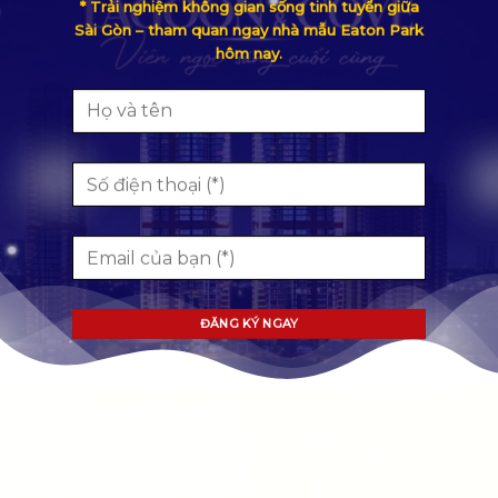
* Trải nghiệm không gian sống tinh tuyển giữa
Sài Gòn – tham quan ngay nhà mẫu Eaton Park
hôm nay.