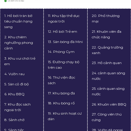
1. Hồ bơi tràn bờ
11. Khu tập thể dục
20. Phố thương
tiêu chuẩn hạng
ngoài trời
mại
sang
12. Hồ bơi Trẻ em
21. Khuôn viên đa
2. Khu chiêm
chức năng
13. Sân bóng đá Mini
nghưỡng phong
22. Quảng trường
cảnh
14. Phòng Gym
xanh
3. Khu vui chơi trẻ
15. Đường chạy bộ
23. Hồ cảnh quan
em
trên cao
24. cảnh quan sông
4. Vườn rau
16. Thư viện đọc
nước
sách
5. Sân cỏ đi bộ
25. cảnh quan sông
17. Khu bóng đá
6. Khu BBQ
nước
18. Khu bóng rổ
7. Khu đọc sách
26. Khuôn viên BBQ
ngoài trời
19. Khu sinh hoạt cư
27. Công viên thú
dân
8. Sảnh chờ
cưng