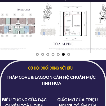
CƠ HỘI CUỐI CÙNG SỞ HỮU
THÁP COVE & LAGOON
CĂN HỘ CHUẨN MỰC
TINH HOA
BIỂU TƯỢNG CỦA ĐẶC
GIẤC MƠ CỦA TRIỆU