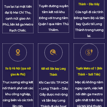
Đại lộ Mai Chí Thọ:
Cao tốc TP.HCM – Long
Tâm điểm kết nối:
Thành – Dầu Giây:
Tuyến đường xuyên
Tọa lạc tại mặt tiền
tâm kết nối khu
Cửa ngõ đi các tỉnh
đại lộ Mai Chí Thọ,
Đông với trung tâm
Đông Nam Bộ và Sân
cạnh nút giao An
Quận 1 qua Hầm Thủ
bay Quốc tế Long
Phú, liền kề ga Metro
Thiêm.
Thành trong tương
Rạch Chiếc.
lai.
Xa lộ Hà Nội (qua nút
Tuyến Metro số 1 (Bến
Kết nối Sân bay Long
giao An Phú)
Thành – Suối Tiên)
:
Thành:
Trục xương sống kết
Mặc dù không nằm
Khi Cao tốc TP.HCM
nối thành phố với các
ngay cạnh, việc kết
– Long Thành – Dầu
khu công nghiệp,
nối đến ga meztro
Giây
được mở rộng
cảng biển và các tỉnh
gần nhất trên Xa lộ
và Sân bay Long