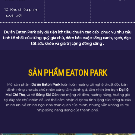
9. Sảnh tiệc
28. Vườn dã ngoại
10. Khu chiếu phim
ngoài trời
Dự án Eaton Park đầy đủ tiện ích tiêu chuẩn cao cấp , phục vụ nhu cầu
tinh tế nhất của từng quý gia chủ, đảm bảo cuộc sống xanh, sạch, đẹp ,
tốt sức khỏe và giá trị cộng đồng sống .
SẢN PHẨM EATON PARK
Mỗi sản phẩm
Dự án Eaton Park
luôn luôn hướng tới nghệ thuật độc bản
dành riêng cho các chủ nhân xứng tầm danh giá, tầm nhìn ôm trọn
Đại lộ
Mai Chí Thọ
, và về
Sông Sài Gòn
thơ mộng về đêm, hướng nắng, hướng gió
tại đây các chủ nhân đều có thể cảm nhận được sự tĩnh lặng của riêng tư của
mình khi về chính ngôi nhà thân quen của mình, nhưng vẫn không xa rời
nhịp sống năng động của thành phố.