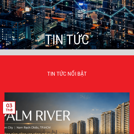
TIN TỨC
TIN TỨC NỔI BẬT
03
Th8