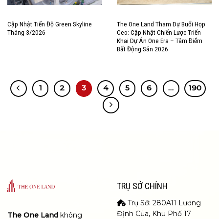
Cập Nhật Tiến Độ Green Skyline
The One Land Tham Dự Buổi Họp
Tháng 3/2026
Ceo: Cập Nhật Chiến Lược Triển
Khai Dự Án One Era – Tâm Điểm
Bất Động Sản 2026
1
2
3
4
5
6
…
190
TRỤ SỞ CHÍNH
Trụ Sở: 280A11 Lương
Định Của, Khu Phố 17
The One Land
không