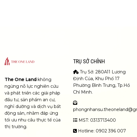
TRỤ SỞ CHÍNH
Trụ Sở: 280A11 Lương
Định Của, Khu Phố 17
The One Land
không
Phường Bình Trưng, Tp.Hồ
ngừng nỗ lực nghiên cứu
Chí Minh.
và phát triển các giải pháp
đầu tư, sản phẩm an cư,
nghỉ dưỡng và dịch vụ bất
phongnhansu.theoneland@g
động sản, nhằm đáp ứng
tối ưu nhu cầu thực tế của
MST: 0313713400
thị trường.
Hotline: 0902 396 007