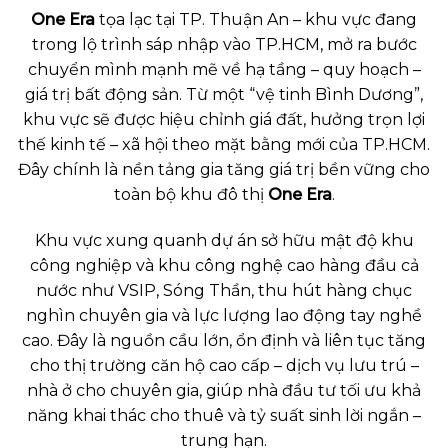
One Era
tọa lạc tại TP. Thuận An – khu vực đang
trong lộ trình sáp nhập vào TP.HCM, mở ra bước
chuyển mình mạnh mẽ về hạ tầng – quy hoạch –
giá trị bất động sản. Từ một “vệ tinh Bình Dương”,
khu vực sẽ được hiệu chỉnh giá đất, hưởng trọn lợi
thế kinh tế – xã hội theo mặt bằng mới của TP.HCM.
Đây chính là nền tảng gia tăng giá trị bền vững cho
toàn bộ khu đô thị
One Era
.
Khu vực xung quanh dự án sở hữu mật độ khu
công nghiệp và khu công nghệ cao hàng đầu cả
nước như VSIP, Sóng Thần, thu hút hàng chục
nghìn chuyên gia và lực lượng lao động tay nghề
cao. Đây là nguồn cầu lớn, ổn định và liên tục tăng
cho thị trường căn hộ cao cấp – dịch vụ lưu trú –
nhà ở cho chuyên gia, giúp nhà đầu tư tối ưu khả
năng khai thác cho thuê và tỷ suất sinh lời ngắn –
trung hạn.