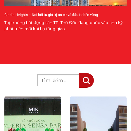
Gladia Heights – Nơi hội tụ giá trị an cư và đầu tư bền vững
Thị trường bất động sản TP. Thủ Đức đang bước vào chu kỳ
phát triển mới khi hạ tầng giao...