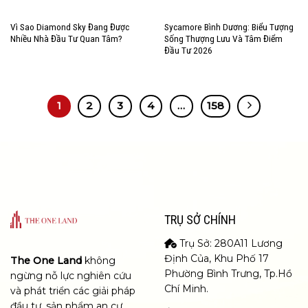
Vì Sao Diamond Sky Đang Được
Sycamore Bình Dương: Biểu Tượng
Nhiều Nhà Đầu Tư Quan Tâm?
Sống Thượng Lưu Và Tâm Điểm
Đầu Tư 2026
1
2
3
4
…
158
TRỤ SỞ CHÍNH
Trụ Sở: 280A11 Lương
Định Của, Khu Phố 17
The One Land
không
Phường Bình Trưng, Tp.Hồ
ngừng nỗ lực nghiên cứu
Chí Minh.
và phát triển các giải pháp
đầu tư, sản phẩm an cư,