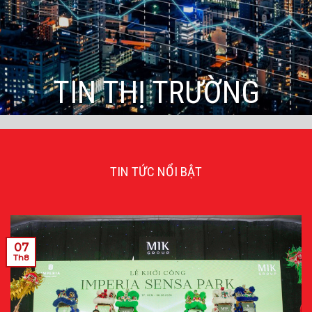
TIN THỊ TRƯỜNG
TIN TỨC NỔI BẬT
07
Th8