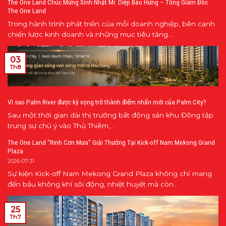
The One Land Chúc Mừng Sinh Nhật Mr. Diệp Bảo Hưng – Tổng Giám Đốc
The One Land
Trong hành trình phát triển của mỗi doanh nghiệp, bên cạnh
chiến lược kinh doanh và những mục tiêu tăng...
03
Th8
Vì sao Palm River được kỳ vọng trở thành điểm nhấn mới của Palm City?
Sau một thời gian dài thị trường bất động sản khu Đông tập
trung sự chú ý vào Thủ Thiêm,...
The One Land “Rinh Cơn Mưa” Giải Thưởng Tại Kick-off Nam Mekong Grand
Plaza
2026-07-31
Sự kiện Kick-off Nam Mekong Grand Plaza không chỉ mang
đến bầu không khí sôi động, nhiệt huyết mà còn...
25
Th7