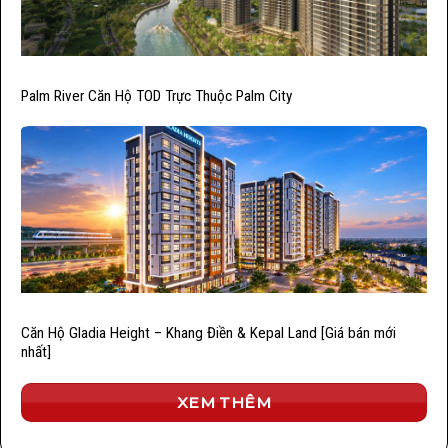
Palm River Căn Hộ TOD Trực Thuộc Palm City
Căn Hộ Gladia Height – Khang Điền & Kepal Land [Giá bán mới
nhất]
XEM THÊM