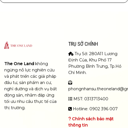
TRỤ SỞ CHÍNH
Trụ Sở: 280A11 Lương
Định Của, Khu Phố 17
The One Land
không
Phường Bình Trưng, Tp.Hồ
ngừng nỗ lực nghiên cứu
Chí Minh.
và phát triển các giải pháp
đầu tư, sản phẩm an cư,
nghỉ dưỡng và dịch vụ bất
phongnhansu.theoneland@g
động sản, nhằm đáp ứng
MST: 0313713400
tối ưu nhu cầu thực tế của
thị trường.
Hotline: 0902 396 007
Chính sách bảo mật
thông tin