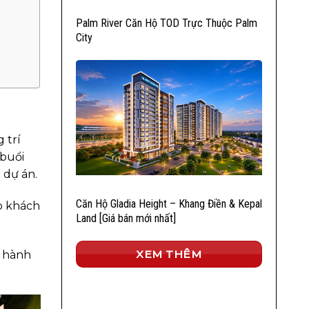
Palm River Căn Hộ TOD Trực Thuộc Palm
City
 trí
 buổi
 dự án.
Căn Hộ Gladia Height – Khang Điền & Kepal
úp khách
Land [Giá bán mới nhất]
XEM THÊM
n hành