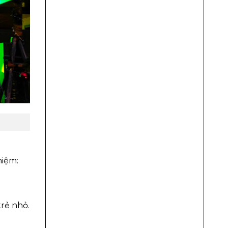
hiệm:
trẻ nhỏ.