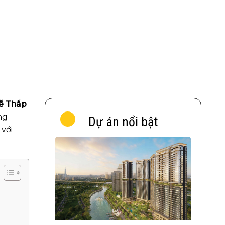
ễ Thắp
ng
Dự án nổi bật
với