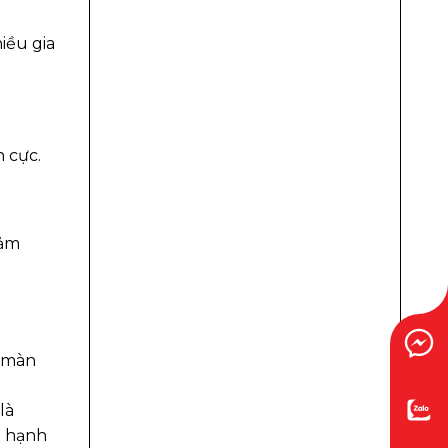
iều gia
 cực.
cảm
n màn
là
à hạnh