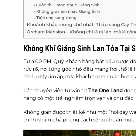
• Cuộc thi Trang phục Giáng Sinh
• Không gian âm nhạc Giáng Sinh
• Tiệc nhẹ sang trọng
Khoảnh khắc mong chờ nhất: Thắp sáng Cây T
Orchard Mansion – Không chỉ là dự án, mà là cộ
Không Khí Giáng Sinh Lan Tỏa Tại 
Từ 4:00 PM, Quý Khách hàng bắt đầu được đón
rực rỡ, nơi từng góc nhỏ đều mang hơi thở l
chiều đầy ấm áp, đưa khách tham quan bước 
Các chuyên viên tư vấn từ
The One Land
đồng 
hàng có một trải nghiệm trọn vẹn và chu đáo.
Không gian được thiết kế như một “holiday w
trình khám phá phong cách sống chuẩn mực 