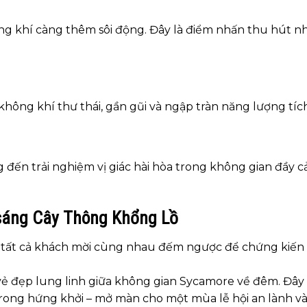
ông khí càng thêm sôi động. Đây là điểm nhấn thu hút nh
hông khí thư thái, gần gũi và ngập tràn năng lượng tích
 đến trải nghiệm vị giác hài hòa trong không gian đầy 
sáng Cây Thông Khổng Lồ
hi tất cả khách mời cùng nhau đếm ngược để chứng kiế
vẻ đẹp lung linh giữa không gian Sycamore về đêm. Đây 
trong hứng khởi – mở màn cho một mùa lễ hội an lành v