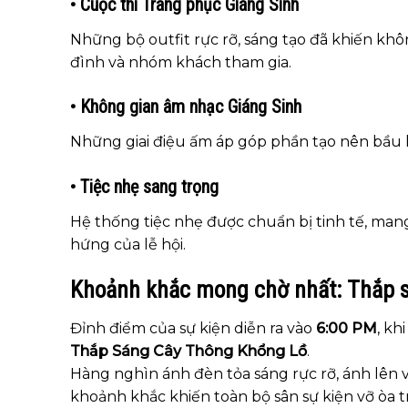
• Cuộc thi Trang phục Giáng Sinh
Những bộ outfit rực rỡ, sáng tạo đã khiến kh
đình và nhóm khách tham gia.
• Không gian âm nhạc Giáng Sinh
Những giai điệu ấm áp góp phần tạo nên bầu k
• Tiệc nhẹ sang trọng
Hệ thống tiệc nhẹ được chuẩn bị tinh tế, mang
hứng của lễ hội.
Khoảnh khắc mong chờ nhất: Thắp 
Đỉnh điểm của sự kiện diễn ra vào
6:00 PM
, k
Thắp Sáng Cây Thông Khổng Lồ
.
Hàng nghìn ánh đèn tỏa sáng rực rỡ, ánh lên 
khoảnh khắc khiến toàn bộ sân sự kiện vỡ òa 