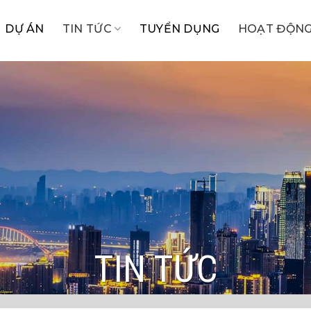
DỰ ÁN
TIN TỨC
TUYỂN DỤNG
HOẠT ĐỘNG
TIN TỨC