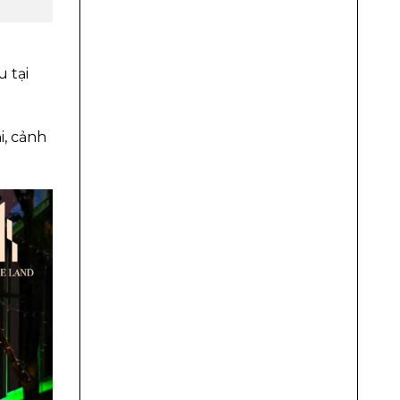
 tại
i, cảnh