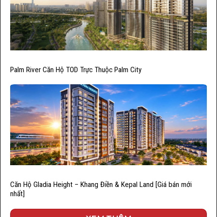
Palm River Căn Hộ TOD Trực Thuộc Palm City
Căn Hộ Gladia Height – Khang Điền & Kepal Land [Giá bán mới
nhất]