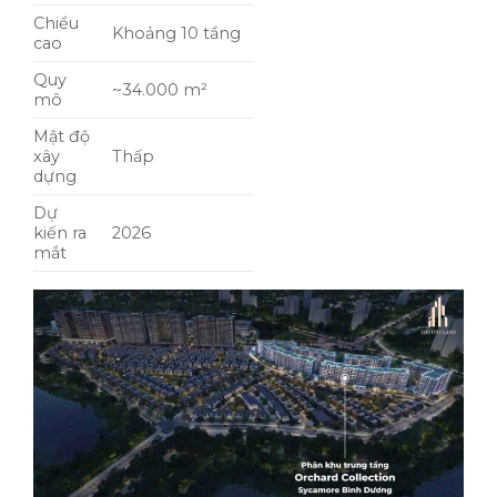
Chiều
Khoảng 10 tầng
cao
Quy
~34.000 m²
mô
Mật độ
xây
Thấp
dựng
Dự
kiến ra
2026
mắt