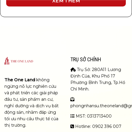
XEM THÊM
TRỤ SỞ CHÍNH
Trụ Sở: 280A11 Lương
Định Của, Khu Phố 17
The One Land
không
Phường Bình Trưng, Tp.Hồ
ngừng nỗ lực nghiên cứu
Chí Minh.
và phát triển các giải pháp
đầu tư, sản phẩm an cư,
nghỉ dưỡng và dịch vụ bất
phongnhansu.theoneland@g
động sản, nhằm đáp ứng
MST: 0313713400
tối ưu nhu cầu thực tế của
thị trường.
Hotline: 0902 396 007