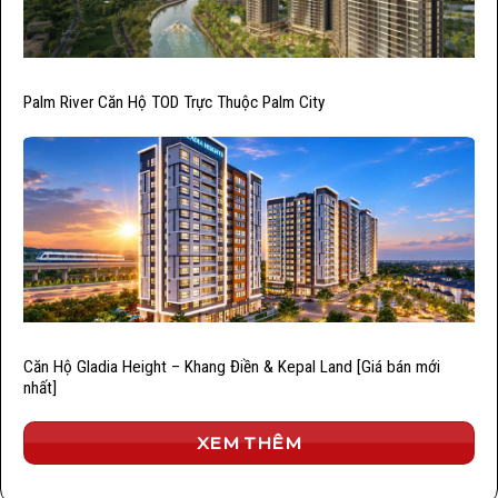
Palm River Căn Hộ TOD Trực Thuộc Palm City
Căn Hộ Gladia Height – Khang Điền & Kepal Land [Giá bán mới
nhất]
XEM THÊM