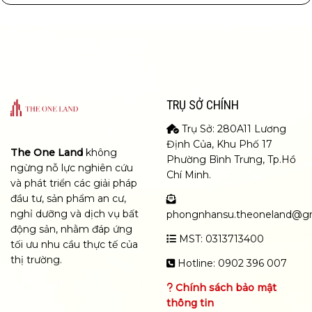
TRỤ SỞ CHÍNH
Trụ Sở: 280A11 Lương
Định Của, Khu Phố 17
The One Land
không
Phường Bình Trưng, Tp.Hồ
ngừng nỗ lực nghiên cứu
Chí Minh.
và phát triển các giải pháp
đầu tư, sản phẩm an cư,
nghỉ dưỡng và dịch vụ bất
phongnhansu.theoneland@g
động sản, nhằm đáp ứng
MST: 0313713400
tối ưu nhu cầu thực tế của
thị trường.
Hotline: 0902 396 007
Chính sách bảo mật
thông tin