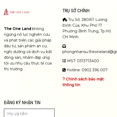
TRỤ SỞ CHÍNH
Trụ Sở: 280A11 Lương
Định Của, Khu Phố 17
The One Land
không
Phường Bình Trưng, Tp.Hồ
ngừng nỗ lực nghiên cứu
Chí Minh.
và phát triển các giải pháp
đầu tư, sản phẩm an cư,
nghỉ dưỡng và dịch vụ bất
phongnhansu.theoneland@g
động sản, nhằm đáp ứng
MST: 0313713400
tối ưu nhu cầu thực tế của
thị trường.
Hotline: 0902 396 007
Chính sách bảo mật
thông tin
ĐĂNG KÝ NHẬN TIN