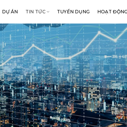
DỰ ÁN
TIN TỨC
TUYỂN DỤNG
HOẠT ĐỘNG