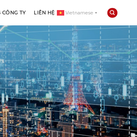
 CÔNG TY
LIÊN HỆ
Vietnamese
▼