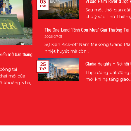
Vì sao Palm River được 
03
Th8
Sau một thời gian dà
chú ý vào Thủ Thiêm,.
The One Land “Rinh Cơn Mưa” Giải Thưởng Tại
2026-07-31
Sự kiện Kick-off Nam Mekong Grand Pla
nhiệt huyết mà còn...
kiến mở bán tháng
Gladia Heights – Nơi hội 
25
Th7
công tại
Thị trường bất động 
hai mới của
mới khi hạ tầng giao..
ô khoảng 5 ha,