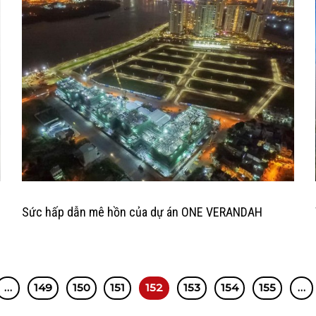
Sức hấp dẫn mê hồn của dự án ONE VERANDAH
…
149
150
151
152
153
154
155
…