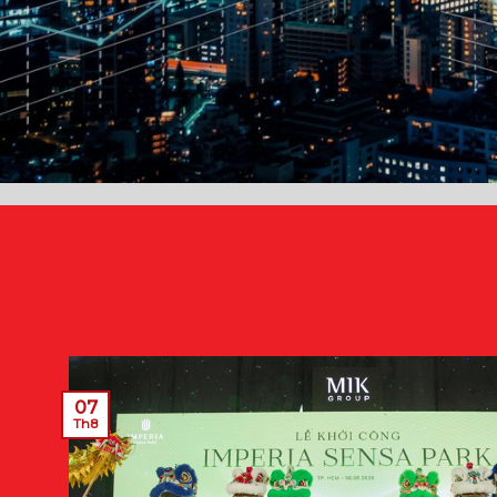
07
Th8