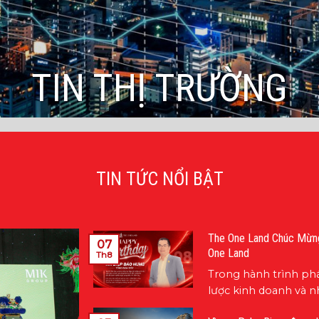
TIN THỊ TRƯỜNG
TIN TỨC NỔI BẬT
The One Land Chúc Mừng
07
One Land
Th8
Trong hành trình phá
lược kinh doanh và n