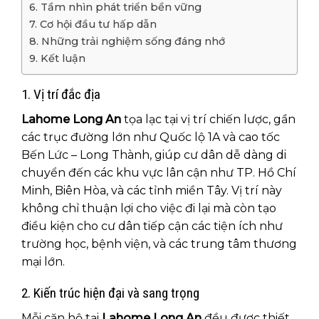
6. Tầm nhìn phát triển bền vững
7. Cơ hội đầu tư hấp dẫn
8. Những trải nghiệm sống đáng nhớ
9. Kết luận
1. Vị trí đắc địa
Lahome Long An
tọa lạc tại vị trí chiến lược, gần
các trục đường lớn như Quốc lộ 1A và cao tốc
Bến Lức – Long Thành, giúp cư dân dễ dàng di
chuyển đến các khu vực lân cận như TP. Hồ Chí
Minh, Biên Hòa, và các tỉnh miền Tây. Vị trí này
không chỉ thuận lợi cho việc đi lại mà còn tạo
điều kiện cho cư dân tiếp cận các tiện ích như
trường học, bệnh viện, và các trung tâm thương
mại lớn.
2. Kiến trúc hiện đại và sang trọng
Mỗi căn hộ tại
Lahome Long An
đều được thiết