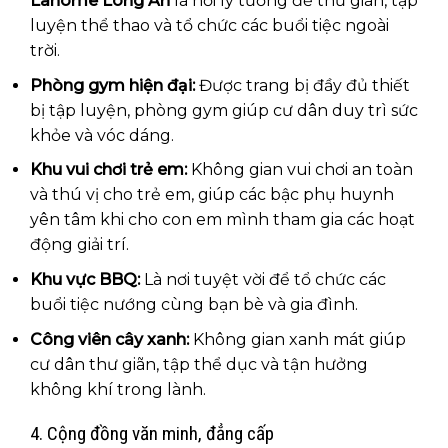
Lahome Long An
là nơi lý tưởng để thư giãn, tập
luyện thể thao và tổ chức các buổi tiệc ngoài
trời.
Phòng gym hiện đại:
Được trang bị đầy đủ thiết
bị tập luyện, phòng gym giúp cư dân duy trì sức
khỏe và vóc dáng.
Khu vui chơi trẻ em:
Không gian vui chơi an toàn
và thú vị cho trẻ em, giúp các bậc phụ huynh
yên tâm khi cho con em mình tham gia các hoạt
động giải trí.
Khu vực BBQ:
Là nơi tuyệt vời để tổ chức các
buổi tiệc nướng cùng bạn bè và gia đình.
Công viên cây xanh:
Không gian xanh mát giúp
cư dân thư giãn, tập thể dục và tận hưởng
không khí trong lành.
4. Cộng đồng văn minh, đẳng cấp