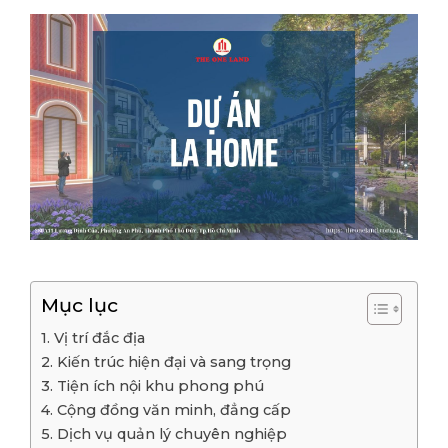
Mục lục
1. Vị trí đắc địa
2. Kiến trúc hiện đại và sang trọng
3. Tiện ích nội khu phong phú
4. Cộng đồng văn minh, đẳng cấp
5. Dịch vụ quản lý chuyên nghiệp