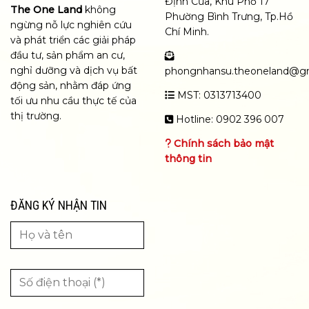
Định Của, Khu Phố 17
The One Land
không
Phường Bình Trưng, Tp.Hồ
ngừng nỗ lực nghiên cứu
Chí Minh.
và phát triển các giải pháp
đầu tư, sản phẩm an cư,
nghỉ dưỡng và dịch vụ bất
phongnhansu.theoneland@g
động sản, nhằm đáp ứng
MST: 0313713400
tối ưu nhu cầu thực tế của
thị trường.
Hotline: 0902 396 007
Chính sách bảo mật
thông tin
ĐĂNG KÝ NHẬN TIN