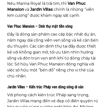
Nếu Marina Royal là trái tim, thì
Van Phuc
Mansion
và
Jardin Villas
chính là những “viên
kim cương” được khảm ngay sát cạnh.
Van Phuc Mansion – Dinh thự mặt tiền sông
Đây là dòng sản phẩm cao cấp bậc nhất dự án,
nằm ngay dải công viên ven sông và kề cận bến
du thuyền. Các căn dinh thự tại đây được thiết
kế với không gian mở, tối ưu tầm nhìn hướng
sông và đón trọn vẹn sinh khí từ dòng chảy tài
lộc. Sở hữu Van Phuc Mansion đồng nghĩa với
việc sở hữu một “bến đỗ” riêng cho vị thế của
chủ nhân.
Jardin Villas – Kiến trúc Pháp ven dòng sông di sản
Với phong cách kiến trúc Pháp sang trọng,
Jardin Villas mang đến vẻ đẹp cổ điển quyến rũ
hòa quyện cùng sự tiện nghi hiện đại. Những