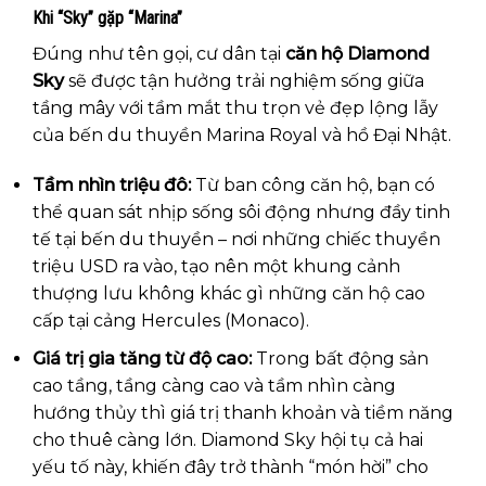
Khi “Sky” gặp “Marina”
Đúng như tên gọi, cư dân tại
căn hộ Diamond
Sky
sẽ được tận hưởng trải nghiệm sống giữa
tầng mây với tầm mắt thu trọn vẻ đẹp lộng lẫy
của bến du thuyền Marina Royal và hồ Đại Nhật.
Tầm nhìn triệu đô:
Từ ban công căn hộ, bạn có
thể quan sát nhịp sống sôi động nhưng đầy tinh
tế tại bến du thuyền – nơi những chiếc thuyền
triệu USD ra vào, tạo nên một khung cảnh
thượng lưu không khác gì những căn hộ cao
cấp tại cảng Hercules (Monaco).
Giá trị gia tăng từ độ cao:
Trong bất động sản
cao tầng, tầng càng cao và tầm nhìn càng
hướng thủy thì giá trị thanh khoản và tiềm năng
cho thuê càng lớn. Diamond Sky hội tụ cả hai
yếu tố này, khiến đây trở thành “món hời” cho