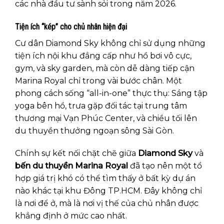
các nhà đầu tư sành sỏi trong năm 2026.
Tiện ích “kép” cho chủ nhân hiện đại
Cư dân Diamond Sky không chỉ sử dụng những
tiện ích nội khu đẳng cấp như hồ bơi vô cực,
gym, và sky garden, mà còn dễ dàng tiếp cận
Marina Royal chỉ trong vài bước chân. Một
phong cách sống “all-in-one” thực thụ: Sáng tập
yoga bên hồ, trưa gặp đối tác tại trung tâm
thương mại Vạn Phúc Center, và chiều tối lên
du thuyền thưởng ngoạn sông Sài Gòn.
Chính sự kết nối chặt chẽ giữa
Diamond Sky
và
bến du thuyền Marina Royal
đã tạo nên một tổ
hợp giá trị khó có thể tìm thấy ở bất kỳ dự án
nào khác tại khu Đông TP.HCM. Đây không chỉ
là nơi để ở, mà là nơi vị thế của chủ nhân được
khẳng định ở mức cao nhất.