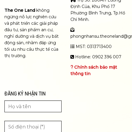
Trụ Sở: 280A11 Lương
Định Của, Khu Phố 17
The One Land
không
Phường Bình Trưng, Tp.Hồ
ngừng nỗ lực nghiên cứu
Chí Minh.
và phát triển các giải pháp
đầu tư, sản phẩm an cư,
nghỉ dưỡng và dịch vụ bất
phongnhansu.theoneland@g
động sản, nhằm đáp ứng
MST: 0313713400
tối ưu nhu cầu thực tế của
thị trường.
Hotline: 0902 396 007
Chính sách bảo mật
thông tin
ĐĂNG KÝ NHẬN TIN